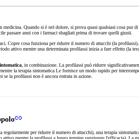
 medicina. Quando si è nel dolore, si prova quasi qualsiasi cosa pur di f
e passare anni con i farmaci sbagliati prima di trovare quelli giusti.
aci. Copre cosa funziona per ridurre il numero di attacchi (la profilassi)
do attivo mentre una determinata profilassi inizia a fare effetto (la tera
sintomatica
, in combinazione. La profilassi può ridurre significativamen
, mentre la terapia sintomatica Le fornisce un modo rapido per interrompe
se la profilassi non è ancora entrata in azione.
ppolo
ta regolarmente per ridurre il numero di attacchi), una terapia sintomati
odo attivo mentre la profilassi a lungo termine raggiunge l'efficacia). La