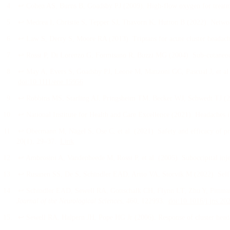
↩
Cohen AS, Burns B, Goadsby PJ
(
2009
).
High-flow oxygen for treatm
↩
Medrea I, Christie S, Tepper SJ, Thavorn K, Hutton B
(
2022
).
Networ
↩
Law S, Derry S, Moore RA
(
2013
).
Triptans for acute cluster headac
↩
Rossi P, Di Lorenzo G, Formisano R, Buzzi MG
(
2004
).
Sub-cutaneou
↩
May A, Evers S, Goadsby PJ, Leone M, Manzoni GC, Pascual J, et al
doi:
10.1111/ene.15956
↩
Robbins MS, Starling AJ, Pringsheim TM, Becker WJ, Schwedt TJ
(
↩
National Institute for Health and Care Excellence
(
2021
).
Headaches i
↩
Obermann M, Nägel S, Ose C, et al.
(
2021
).
Safety and efficacy of p
20
(1)
, 29–37
.
Link
↩
Ambrosini A, Vandenheede M, Rossi P, et al.
(
2005
).
Suboccipital inj
↩
Rusanen SS, De S, Schindler EAD, Artto VA, Storvik M
(
2022
).
Self
↩
Schindler EAD, Sewell RA, Gottschalk CH, Flynn LT, Zhu Y, Pittman
Journal of the Neurological Sciences
, 460
, 122993
.
doi:
10.1016/j.jns.20
↩
Sewell RA, Halpern JH, Pope HG Jr
(
2006
).
Response of cluster hea