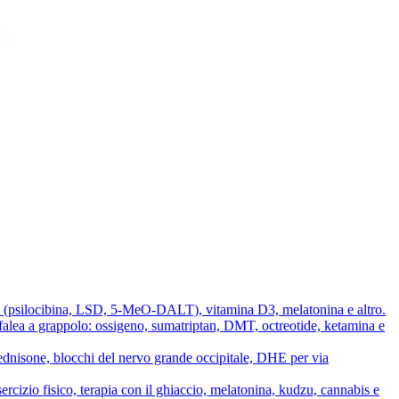
59
lici (psilocibina, LSD, 5-MeO-DALT), vitamina D3, melatonina e altro.
cefalea a grappolo: ossigeno, sumatriptan, DMT, octreotide, ketamina e
prednisone, blocchi del nervo grande occipitale, DHE per via
ercizio fisico, terapia con il ghiaccio, melatonina, kudzu, cannabis e