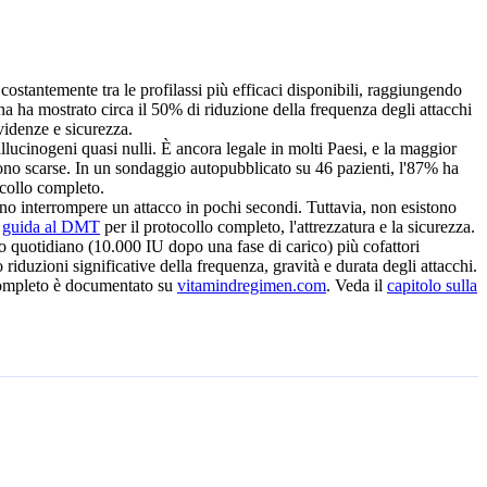
ostantemente tra le profilassi più efficaci disponibili, raggiungendo
na ha mostrato circa il 50% di riduzione della frequenza degli attacchi
videnze e sicurezza.
llucinogeni quasi nulli. È ancora legale in molti Paesi, e la maggior
 sono scarse. In un sondaggio autopubblicato su 46 pazienti, l'87% ha
ocollo completo.
o interrompere un attacco in pochi secondi. Tuttavia, non esistono
a
guida al DMT
per il protocollo completo, l'attrezzatura e la sicurezza.
 quotidiano (10.000 IU dopo una fase di carico) più cofattori
iduzioni significative della frequenza, gravità e durata degli attacchi.
 completo è documentato su
vitamindregimen.com
. Veda il
capitolo sulla