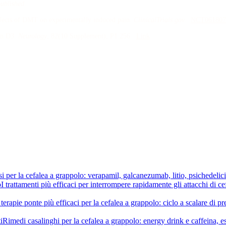
published
.
ffects of DMT on experimentally induced pain
.
ClinicalTrials.gov
.
NCT061807
in D3
.
Neurology
, 82
(10 Supplement)
, P1.256
.
Link
ssi per la cefalea a grappolo: verapamil, galcanezumab, litio, psichede
o
I trattamenti più efficaci per interrompere rapidamente gli attacchi di 
erapie ponte più efficaci per la cefalea a grappolo: ciclo a scalare di 
i
Rimedi casalinghi per la cefalea a grappolo: energy drink e caffeina, es