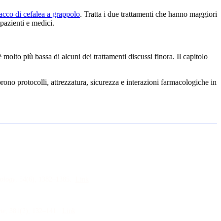
acco di cefalea a grappolo
. Tratta i due trattamenti che hanno maggiori
pazienti e medici.
è molto più bassa di alcuni dei trattamenti discussi finora. Il capitolo
rono protocolli, attrezzatura, sicurezza e interazioni farmacologiche in
ology
, 54
(6)
, 1382–1385
.
Link
ne
, 381
(2)
, 132–141
.
Link