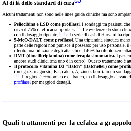
Al di là dello standard di cura
Alcuni trattamenti non sono nelle linee guida cliniche ma sono ampiamen
Psilocibina e LSD come profilassi.
I sondaggi tra pazienti che
[
13
]
circa il 75% di efficacia riportata.
Le evidenze da studi clinic
[
14
]
con il dosaggio ripetuto,
e la serie di casi di Harvard ha ripo
5-MeO-DALT come profilassi.
Una triptamina sintetica meno c
parte delle regioni non punisce il possesso per uso personale, i
riferito una riduzione degli attacchi e il 46% ha riferito zero att
DMT (dimetiltriptamina) come terapia sintomatica.
I pazien
ancora studi clinici (ma uno è in corso). Questo trattamento è a
Il protocollo Vitamina D3 "Batch" (Batcheller) come profila
(omega-3, magnesio, K2, calcio, A, zinco, boro). In un sondaggio 
[
18
]
Il regime è economico e da banco, ma il dosaggio elevato d
profilassi
per maggiori dettagli.
Quali trattamenti per la cefalea a grappo