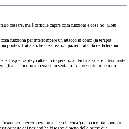
arlo cessare, ma è difficile capire cosa funzioni e cosa no. Molti
, cosa funziona per interrompere un attacco in corso (la terapia
pia ponte). Tratta anche cosa usano i pazienti al di là della terapia
te la frequenza degli attacchi (o persino aiutarLa a saltare interamente
re gli attacchi non appena si presentano. All'inizio di un periodo
ca (usata per interrompere un attacco in corso) e una terapia ponte (una
 maggior parte dei pazienti ha bisogno almeno delle prime due.