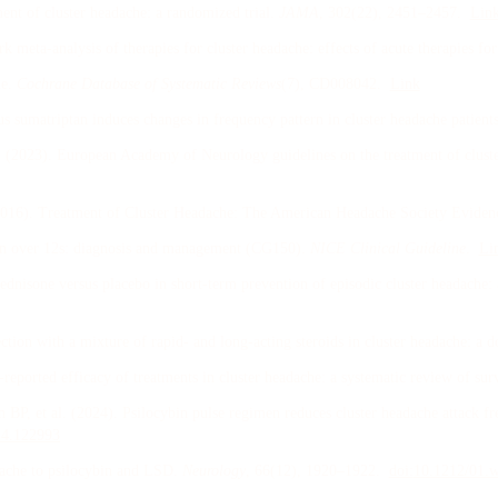
ent of cluster headache: a randomized trial
.
JAMA
, 302
(22)
, 2451–2457
.
Lin
k meta-analysis of therapies for cluster headache: effects of acute therapies for
he
.
Cochrane Database of Systematic Reviews
(7)
, CD008042
.
Link
s sumatriptan induces changes in frequency pattern in cluster headache patient
.
(
2023
).
European Academy of Neurology guidelines on the treatment of clust
2016
).
Treatment of Cluster Headache: The American Headache Society Eviden
n over 12s: diagnosis and management (CG150)
.
NICE Clinical Guideline
.
Li
rednisone versus placebo in short-term prevention of episodic cluster headache: 
ection with a mixture of rapid- and long-acting steroids in cluster headache: a 
-reported efficacy of treatments in cluster headache: a systematic review of sur
 BP, et al.
(
2024
).
Psilocybin pulse regimen reduces cluster headache attack fr
24.122993
dache to psilocybin and LSD
.
Neurology
, 66
(12)
, 1920–1922
.
doi:
10.1212/01.