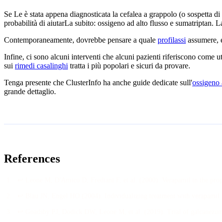
Se Le è stata appena diagnosticata la cefalea a grappolo (o sospetta di
probabilità di aiutarLa subito: ossigeno ad alto flusso e sumatriptan. 
Contemporaneamente, dovrebbe pensare a quale
profilassi
assumere, 
Infine, ci sono alcuni interventi che alcuni pazienti riferiscono come uti
sui
rimedi casalinghi
tratta i più popolari e sicuri da provare.
Tenga presente che ClusterInfo ha anche guide dedicate sull'
ossigeno 
grande dettaglio.
References
↩
Leone M, D'Amico D, Frediani F, et al.
(
2000
).
Verapamil in the prop
↩
Blau JN, Engel HO
(
2004
).
Individualizing treatment with verapamil 
↩
Goadsby PJ, Dodick DW, Leone M, et al.
(
2019
).
Trial of galcanezum