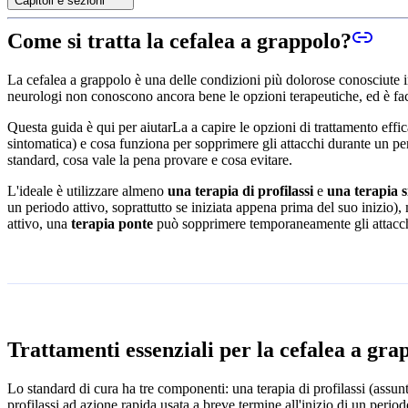
Capitoli e sezioni
Come si tratta la cefalea a grappolo?
La cefalea a grappolo è una delle condizioni più dolorose conosciute in
neurologi non conoscono ancora bene le opzioni terapeutiche, ed è facil
Questa guida è qui per aiutarLa a capire le opzioni di trattamento effic
sintomatica) e cosa funziona per sopprimere gli attacchi durante un perio
standard, cosa vale la pena provare e cosa evitare.
L'ideale è utilizzare almeno
una terapia di profilassi
e
una terapia 
un periodo attivo, soprattutto se iniziata appena prima del suo inizio)
attivo, una
terapia ponte
può sopprimere temporaneamente gli attacchi 
Trattamenti essenziali per la cefalea a gra
Lo standard di cura ha tre componenti: una terapia di profilassi (assun
profilassi ad azione rapida usata a breve termine all'inizio di un peri