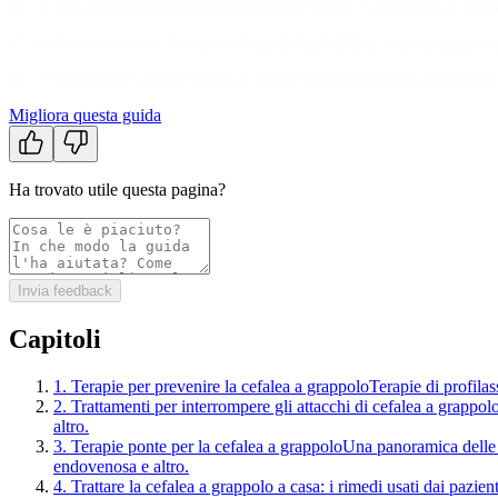
↩
Post M
(
2015
).
Cluster headache patient survey: 5-MeO-DALT
.
Self-
↩
Yale University / University Hospital Basel
(
2024
).
Acute analgesic e
↩
Batcheller P
(
2014
).
Survey of cluster headache sufferers using vitam
Migliora questa guida
Ha trovato utile questa pagina?
Invia feedback
Capitoli
1
.
Terapie per prevenire la cefalea a grappolo
Terapie di profila
2
.
Trattamenti per interrompere gli attacchi di cefalea a grappol
altro.
3
.
Terapie ponte per la cefalea a grappolo
Una panoramica delle t
endovenosa e altro.
4
.
Trattare la cefalea a grappolo a casa: i rimedi usati dai pazient