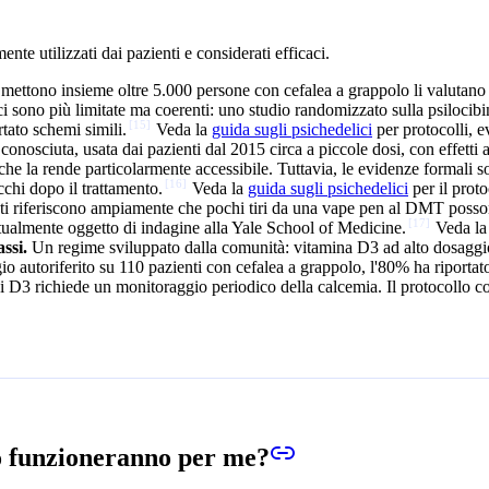
te utilizzati dai pazienti e considerati efficaci.
 mettono insieme oltre 5.000 persone con cefalea a grappolo li valutano c
i sono più limitate ma coerenti: uno studio randomizzato sulla psilocibi
[
15
]
rtato schemi simili.
Veda la
guida sugli psichedelici
per protocolli, e
onosciuta, usata dai pazienti dal 2015 circa a piccole dosi, con effetti a
l che la rende particolarmente accessibile. Tuttavia, le evidenze formali
[
16
]
acchi dopo il trattamento.
Veda la
guida sugli psichedelici
per il prot
ti riferiscono ampiamente che pochi tiri da una vape pen al DMT posson
[
17
]
ttualmente oggetto di indagine alla Yale School of Medicine.
Veda l
ssi.
Un regime sviluppato dalla comunità: vitamina D3 ad alto dosaggio
autoriferito su 110 pazienti con cefalea a grappolo, l'80% ha riportato r
i D3 richiede un monitoraggio periodico della calcemia. Il protocollo
lo funzioneranno per me?