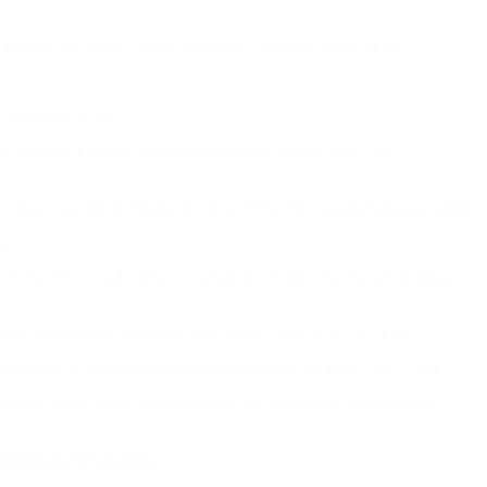
k
 episodic and chronic cluster
.
Headache
.
doi:
10.1111/head.14283
s
.
Headache
.
Link
er headache
.
European Journal of Neurology
, 30
(10)
, 2955–2979
.
ce-Based Guidelines
.
Headache
, 56
(7)
, 1093–1106
.
doi:
10.1111/head.12866
nk
a multicentre, double-blind, randomised controlled trial
.
Lancet Neurology
,
double-blind placebo-controlled study
.
Pain
, 118
(1-2)
, 92–96
.
Link
vey studies
.
Current Pain and Headache Reports
, 26
(8)
, 623–637
.
Link
equency in the blinded extension phase of a randomized controlled trial
.
wnl.0000219761.05466.43