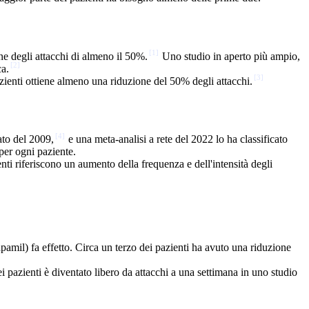
[
1
]
ne degli attacchi di almeno il 50%.
Uno studio in aperto più ampio,
[
2
]
ca.
[
3
]
zienti ottiene almeno una riduzione del 50% degli attacchi.
[
4
]
ato del 2009,
e una meta-analisi a rete del 2022 lo ha classificato
per ogni paziente.
ti riferiscono un aumento della frequenza e dell'intensità degli
pamil) fa effetto. Circa un terzo dei pazienti ha avuto una riduzione
ei pazienti è diventato libero da attacchi a una settimana in uno studio