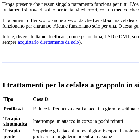
Tenga presente che nessun singolo trattamento funziona per tutti. L'oss
trattamenti si trova di solito per tentativi ed errori, con un medico che
I trattamenti differiscono anche a seconda che Lei abbia una cefalea a g
funzionano per entrambe. Alcune funzionano solo per una. Questa guida
Infine, diversi trattamenti efficaci, come psilocibina, LSD e DMT, sono
sempre
acquistarlo direttamente da solo
).
I trattamenti per la cefalea a grappolo in s
Tipo
Cosa fa
Profilassi
Riduce la frequenza degli attacchi in giorni o settiman
Terapia
Interrompe un attacco in corso in pochi minuti
sintomatica
Terapia
Sopprime gli attacchi in pochi giorni; copre il vuoto 
ponte
profilassi a lungo termine entra in azione