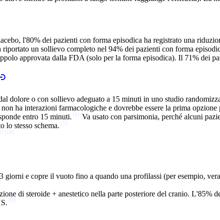
lacebo, l'80% dei pazienti con forma episodica ha registrato una riduzio
 ha riportato un sollievo completo nel 94% dei pazienti con forma episodi
rappolo approvata dalla FDA (solo per la forma episodica). Il 71% dei pa
ro dal dolore o con sollievo adeguato a 15 minuti in uno studio randomizz
 non ha interazioni farmacologiche e dovrebbe essere la prima opzione 
[
6
]
risponde entro 15 minuti.
Va usato con parsimonia, perché alcuni pazien
[
7
]
ato lo stesso schema.
9
]
[
10
]
3 giorni e copre il vuoto fino a quando una profilassi (per esempio, vera
ezione di steroide + anestetico nella parte posteriore del cranio. L'85% d
[
9
]
HS.