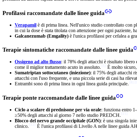
Profilassi raccomandate dalle linee guida
Verapamil
è di prima linea. Nell'unico studio controllato con p
in cui la dose è stata titolata con attenzione per ogni paziente,
Galcanezumab (Emgality)
è l'unica profilassi per cefalea a g
Terapie sintomatiche raccomandate dalle linee guida
Ossigeno ad alto flusso
: il 78% degli attacchi è risultato libe
[
5
]
come il miglior trattamento acuto in assoluto.
È molto sicuro,
Sumatriptan sottocutaneo (iniezione)
: il 75% degli attacchi 
attacchi con l'uso frequente, e una piccola serie di casi ha rilev
[
8
]
[
Entrambi sono di prima linea in ogni linea guida principale.
Terapie ponte raccomandate dalle linee guida
Ciclo a scalare di prednisone per via orale
: funziona entro 1-
[
11
]
≥50% degli attacchi al giorno 7 nello studio PREDCH.
Blocco del nervo grande occipitale (GON)
: è una singola ini
[
12
]
clinico.
È l'unica profilassi di Livello A nelle linee guida A