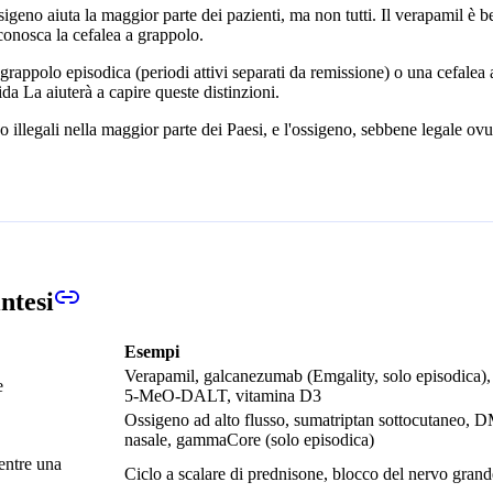
igeno aiuta la maggior parte dei pazienti, ma non tutti. Il verapamil è be
 conosca la cefalea a grappolo.
rappolo episodica (periodi attivi separati da remissione) o una cefalea a
 La aiuterà a capire queste distinzioni.
 illegali nella maggior parte dei Paesi, e l'ossigeno, sebbene legale ov
intesi
Esempi
Verapamil, galcanezumab (Emgality, solo episodica), l
e
5-MeO-DALT, vitamina D3
Ossigeno ad alto flusso, sumatriptan sottocutaneo, D
nasale, gammaCore (solo episodica)
mentre una
Ciclo a scalare di prednisone, blocco del nervo grand