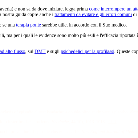
 averla) e non sa da dove iniziare, legga prima
come interrompere un att
La nostra guida copre anche i
trattamenti da evitare e gli errori comuni
di 
e se una
terapia ponte
sarebbe utile, in accordo con il Suo medico.
li, ma per i quali le evidenze sono molto più esili e l'efficacia riportata 
ad alto flusso
, sul
DMT
e sugli
psichedelici per la profilassi
. Queste cop
hylaxis of episodic cluster headache: a double-blind study versus placebo
.
Neur
for cluster headache patients
.
Headache
, 44
(10)
, 1013–1018
.
Link
ab in prevention of episodic cluster headache
.
New England Journal of Medici