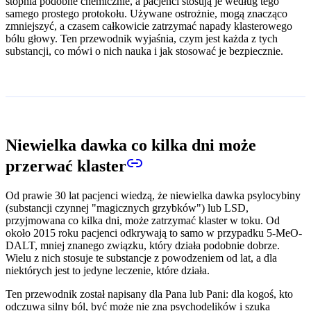
stopnia podobne chemicznie, a pacjenci stosują je według tego
samego prostego protokołu. Używane ostrożnie, mogą znacząco
zmniejszyć, a czasem całkowicie zatrzymać napady klasterowego
bólu głowy. Ten przewodnik wyjaśnia, czym jest każda z tych
substancji, co mówi o nich nauka i jak stosować je bezpiecznie.
Niewielka dawka co kilka dni może
przerwać klaster
Od prawie 30 lat pacjenci wiedzą, że niewielka dawka psylocybiny
(substancji czynnej "magicznych grzybków") lub LSD,
przyjmowana co kilka dni, może zatrzymać klaster w toku. Od
około 2015 roku pacjenci odkrywają to samo w przypadku 5-MeO-
DALT, mniej znanego związku, który działa podobnie dobrze.
Wielu z nich stosuje te substancje z powodzeniem od lat, a dla
niektórych jest to jedyne leczenie, które działa.
Ten przewodnik został napisany dla Pana lub Pani: dla kogoś, kto
odczuwa silny ból, być może nie zna psychodelików i szuka