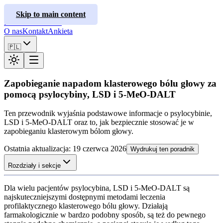
ClusterInfo
Skip to main content
Poradniki leczenia
O nas
Kontakt
Ankieta
🇵🇱
Zapobieganie napadom klasterowego bólu głowy za
pomocą psylocybiny, LSD i 5-MeO-DALT
Ten przewodnik wyjaśnia podstawowe informacje o psylocybinie,
LSD i 5-MeO-DALT oraz to, jak bezpiecznie stosować je w
zapobieganiu klasterowym bólom głowy.
Ostatnia aktualizacja
:
19 czerwca 2026
Wydrukuj ten poradnik
Rozdziały i sekcje
Dla wielu pacjentów psylocybina, LSD i 5-MeO-DALT są
najskuteczniejszymi dostępnymi metodami leczenia
profilaktycznego klasterowego bólu głowy. Działają
farmakologicznie w bardzo podobny sposób, są też do pewnego