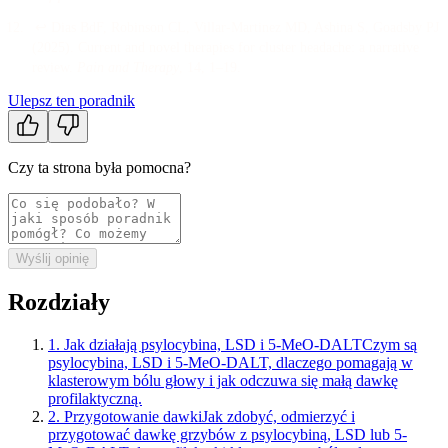
↩
Dias BdF, Robinson CL, Villar-Martinez MD, Ashina S, Goadsby PJ
(
2025
).
Current and novel therapies for cluster headache: a narrative
review
.
Pain and Therapy
, 14
, 1–19
.
Ulepsz ten poradnik
Czy ta strona była pomocna?
Wyślij opinię
Rozdziały
1
.
Jak działają psylocybina, LSD i 5-MeO-DALT
Czym są
psylocybina, LSD i 5-MeO-DALT, dlaczego pomagają w
klasterowym bólu głowy i jak odczuwa się małą dawkę
profilaktyczną.
2
.
Przygotowanie dawki
Jak zdobyć, odmierzyć i
przygotować dawkę grzybów z psylocybiną, LSD lub 5-