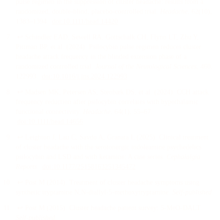
pulse regimen in the suppression of cluster headache: results from a
randomized, double-blind, placebo-controlled trial
.
Headache
, 62
(10)
,
1383–1394
.
doi:
10.1111/head.14420
↩
Schindler EAD, Sewell RA, Gottschalk CH, Flynn LT, Zhu Y,
Pittman BP, et al.
(
2024
).
Psilocybin pulse regimen reduces cluster
headache attack frequency in the blinded extension phase of a
randomized controlled trial
.
Journal of the Neurological Sciences
, 460
,
122993
.
doi:
10.1016/j.jns.2024.122993
↩
Madsen MK, Petersen AS, Stenbæk DS, et al.
(
2024
).
CCH attack
frequency reduction after psilocybin correlates with hypothalamic
functional connectivity
.
Headache
, 64
(1)
, 55–67
.
doi:
10.1111/head.14656
↩
Leighton J, Lau C, Savdo A, Granata L
(
2025
).
Clinical treatment
of cluster headache with the serotonergic indoleamine psychedelics
psilocybin and LSD and with ketamine: A case series
.
Cephalalgia
Reports
.
doi:
10.1177/25158163251345472
↩
Post M
(
2014
).
Treatment of cluster headache symptoms using
synthetic tryptamine N,N-diallyl-5-methoxytryptamine
.
Self-published
.
↩
Post M
(
2015
).
Cluster headache patient survey: 5-MeO-DALT
.
Self-published
.