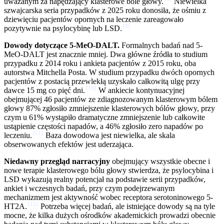
uważanym za napędzający klasterowe bóle głowy.
Niewielka
szwajcarska seria przypadków z 2025 roku donosiła, że ośmiu z
dziewięciu pacjentów opornych na leczenie zareagowało
[
9
]
pozytywnie na psylocybinę lub LSD.
Dowody dotyczące 5-MeO-DALT.
Formalnych badań nad 5-
MeO-DALT jest znacznie mniej. Dwa główne źródła to studium
przypadku z 2014 roku i ankieta pacjentów z 2015 roku, oba
autorstwa Mitchella Posta. W studium przypadku dwóch opornych
pacjentów z postacią przewlekłą uzyskało całkowitą ulgę przy
[
10
]
dawce 15 mg co pięć dni.
W ankiecie kontynuacyjnej
obejmującej 46 pacjentów ze zdiagnozowanym klasterowym bólem
głowy 87% zgłosiło zmniejszenie klasterowych bólów głowy, przy
czym u 61% wystąpiło dramatyczne zmniejszenie lub całkowite
ustąpienie częstości napadów, a 46% zgłosiło zero napadów po
[
11
]
leczeniu.
Baza dowodowa jest niewielka, ale skala
obserwowanych efektów jest uderzająca.
Niedawny przegląd narracyjny
obejmujący wszystkie obecne i
nowe terapie klasterowego bólu głowy stwierdza, że psylocybina i
LSD wykazują realny potencjał na podstawie serii przypadków,
ankiet i wczesnych badań, przy czym podejrzewanym
mechanizmem jest aktywność wobec receptora serotoninowego 5-
[
12
]
HT2A.
Potrzeba więcej badań, ale istniejące dowody są na tyle
mocne, że kilka dużych ośrodków akademickich prowadzi obecnie