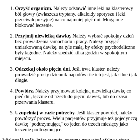
Oczyść organizm.
Należy odstawić inne leki na klasterowy
ból głowy (zwłaszcza tryptany, alkaloidy sporyszu i leki
przeciwdepresyjne) na co najmniej pięć dni. Mogą one
blokować leczenie.
Przyjmij niewielką dawkę.
Należy wybrać spokojny dzień
bez prowadzenia samochodu i pracy. Należy przyjąć
umiarkowaną dawkę, na tyle małą, by efekty psychodeliczne
były łagodne. Należy spędzić kilka godzin w spokojnym
miejscu.
Odczekaj około pięciu dni.
Jeśli trwa klaster, należy
prowadzić prosty dziennik napadów: ile ich jest, jak silne i jak
długie.
Powtórz.
Należy przyjmować kolejną niewielką dawkę co
pięć dni, łącznie od trzech do pięciu dawek, lub do czasu
przerwania klasteru.
Uzupełniaj w razie potrzeby.
Jeśli klaster powróci, należy
powtórzyć proces. Wielu pacjentów przyjmuje też pojedynczą
dawkę "podtrzymującą" co jeden do trzech miesięcy jako
leczenie podtrzymujące.