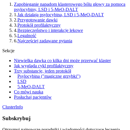
Zapobieganie napadom klasterowego bólu głowy za pomocą
psylocybiny, LSD i 5-MeO-DALT
1
.
Jak działają psylocybina, LSD i 5-MeO-DALT
2
.
Przygotowanie dawki
3
.
Protokół profilaktyczny
4
.
Bezpieczeństwo i interakcje lekowe
5
.
Legalność
6
.
Najczęściej zadawane pytania
Sekcje
Niewielka dawka co kilka dni może przerwać klaster
Jak wygląda cykl profilaktyczny
Trzy substancje, jeden protokół
Psylocybina ("magiczne grzybki")
LSD
5-MeO-DALT
Co mówi nauka
Posłuchaj pacjentów
ClusterInfo
Subskrybuj
Otrzymuj najnowsze poradniki i wiadomości dotyczące leczenia