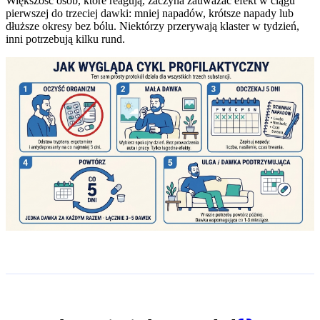
Większość osób, które reagują, zaczyna zauważać efekt w ciągu
pierwszej do trzeciej dawki: mniej napadów, krótsze napady lub
dłuższe okresy bez bólu. Niektórzy przerywają klaster w tydzień,
inni potrzebują kilku rund.