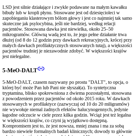
LSD jest silnie działające i zwykle podawane na małym kawałku
bibuły lub w kropli płynu. Stosowane jest od dziesięcioleci w
zapobieganiu klasterowym bólom głowy i jest co najmniej tak samo
skuteczne jak psylocybina, jeśli nie bardziej, według relacji
pacjentów. Stosowana dawka jest niewielka, około 25–50
mikrogramów. Główną wadą jest to, że jego pełne działanie trwa
dłużej (od 8 do 12 godzin przy dawkach rekreacyjnych, krócej przy
małych dawkach profilaktycznych stosowanych tutaj), a większości
pacjentów trudniej je niezawodnie zdobyć. W większości krajów
jest nielegalne.
5-MeO-DALT
5-MeO-DALT, czasem nazywany po prostu "DALT", to opcja, o
której być może Pan lub Pani nie słyszał(a). To syntetyczna
tryptamina, blisko spokrewniona z dwiema pozostałymi, stosowana
z powodzeniem przez pacjentów od około 2015 roku. W dawkach
stosowanych w profilaktyce (zazwyczaj od 10 do 20 miligramów)
nie wywołuje niemal żadnych efektów halucynogennych, jedynie
łagodne odczucie w ciele przez kilka godzin. Wciąż jest też legalna
w większości krajów, co czyni ją wyjątkowo dostępną.
Kompromisem jest to, że jest nowsza, mniej znana i ma za sobą
bardzo niewiele formalnych badań klinicznych; dowody to głównie