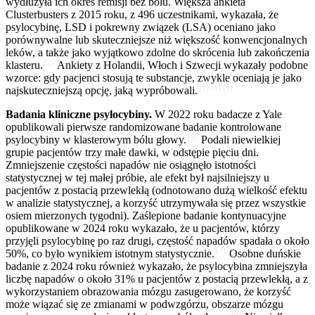
wydłużyła ich okres remisji bez bólu. Większa ankieta
Clusterbusters z 2015 roku, z 496 uczestnikami, wykazała, że
psylocybinę, LSD i pokrewny związek (LSA) oceniano jako
porównywalne lub skuteczniejsze niż większość konwencjonalnych
leków, a także jako wyjątkowo zdolne do skrócenia lub zakończenia
[
2
]
klasteru.
Ankiety z Holandii, Włoch i Szwecji wykazały podobne
wzorce: gdy pacjenci stosują te substancje, zwykle oceniają je jako
[
3
]
[
4
]
[
5
]
najskuteczniejszą opcję, jaką wypróbowali.
Badania kliniczne psylocybiny.
W 2022 roku badacze z Yale
opublikowali pierwsze randomizowane badanie kontrolowane
[
6
]
psylocybiny w klasterowym bólu głowy.
Podali niewielkiej
grupie pacjentów trzy małe dawki, w odstępie pięciu dni.
Zmniejszenie częstości napadów nie osiągnęło istotności
statystycznej w tej małej próbie, ale efekt był najsilniejszy u
pacjentów z postacią przewlekłą (odnotowano dużą wielkość efektu
w analizie statystycznej, a korzyść utrzymywała się przez wszystkie
osiem mierzonych tygodni). Zaślepione badanie kontynuacyjne
opublikowane w 2024 roku wykazało, że u pacjentów, którzy
przyjęli psylocybinę po raz drugi, częstość napadów spadała o około
[
7
]
50%, co było wynikiem istotnym statystycznie.
Osobne duńskie
badanie z 2024 roku również wykazało, że psylocybina zmniejszyła
liczbę napadów o około 31% u pacjentów z postacią przewlekłą, a z
wykorzystaniem obrazowania mózgu zasugerowano, że korzyść
może wiązać się ze zmianami w podwzgórzu, obszarze mózgu
[
8
]