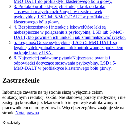
MeO-DALT do profilaktyki klasterowego bólu głowy.
3
.
Protokół profilaktyczny
Instrukcja krok po kroku
stosowania małych, rozłożonych w czasie dawek
psylocybiny, LSD lub 5-MeO-DALT w profilaktyce
klasterowego bólu głowy.
4
.
Bezpieczeństwo i interakcje lekowe
Które leki są
niebezpieczne w połączeniu z psylocybiną, LSD lub 5-MeO-
DALT, kto powinien ich unikać i jak zminimalizować ryzyko.
5
.
Legalność
Gdzie psylocybina, LSD i 5-MeO-DALT są
legalne, zdekryminalizowane lub kontrolowane, z podziałem
na kraje i stany USA.
6
.
Najczęściej zadawane pytania
Najczęstsze pytania i
odpowiedzi dotyczące stosowania psylocybiny, LSD i 5-
MeO-DALT w profilaktyce klasterowego bólu głowy.
Zastrzeżenie
Informacje zawarte na tej stronie służą wyłącznie celom
edukacyjnym i redukcji szkód. Nie stanowią porady medycznej i nie
zastępują konsultacji z lekarzem lub innym wykwalifikowanym
pracownikiem ochrony zdrowia. Więcej szczegółów znajduje się na
stronie
Nota prawna
.
Rozdziały