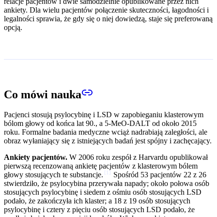
relacje pacjentów i dwie samodzielnie opublikowane przez nich
ankiety. Dla wielu pacjentów połączenie skuteczności, łagodności i
legalności sprawia, że gdy się o niej dowiedzą, staje się preferowaną
opcją.
Co mówi nauka
Pacjenci stosują psylocybinę i LSD w zapobieganiu klasterowym
bólom głowy od końca lat 90., a 5-MeO-DALT od około 2015
roku. Formalne badania medyczne wciąż nadrabiają zaległości, ale
obraz wyłaniający się z istniejących badań jest spójny i zachęcający.
Ankiety pacjentów.
W 2006 roku zespół z Harvardu opublikował
pierwszą recenzowaną ankietę pacjentów z klasterowym bólem
[
1
]
głowy stosujących te substancje.
Spośród 53 pacjentów 22 z 26
stwierdziło, że psylocybina przerywała napady; około połowa osób
stosujących psylocybinę i siedem z ośmiu osób stosujących LSD
podało, że zakończyła ich klaster; a 18 z 19 osób stosujących
psylocybinę i cztery z pięciu osób stosujących LSD podało, że