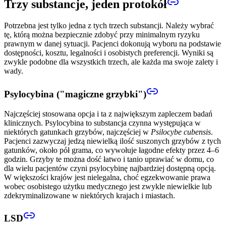
Trzy substancje, jeden protokół
Potrzebna jest tylko jedna z tych trzech substancji. Należy wybrać
tę, którą można bezpiecznie zdobyć przy minimalnym ryzyku
prawnym w danej sytuacji. Pacjenci dokonują wyboru na podstawie
dostępności, kosztu, legalności i osobistych preferencji. Wyniki są
zwykle podobne dla wszystkich trzech, ale każda ma swoje zalety i
wady.
Psylocybina ("magiczne grzybki")
Najczęściej stosowana opcja i ta z największym zapleczem badań
klinicznych. Psylocybina to substancja czynna występująca w
niektórych gatunkach grzybów, najczęściej w
Psilocybe cubensis
.
Pacjenci zazwyczaj jedzą niewielką ilość suszonych grzybów z tych
gatunków, około pół grama, co wywołuje łagodne efekty przez 4–6
godzin. Grzyby te można dość łatwo i tanio uprawiać w domu, co
dla wielu pacjentów czyni psylocybinę najbardziej dostępną opcją.
W większości krajów jest nielegalna, choć egzekwowanie prawa
wobec osobistego użytku medycznego jest zwykle niewielkie lub
zdekryminalizowane w niektórych krajach i miastach.
LSD