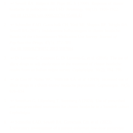
↩
Sewell RA, Halpern JH, Pope HG Jr
(
2006
).
Response of cluster
headache to psilocybin and LSD
.
Neurology
, 66
(12)
, 1920–1922
.
doi:
10.1212/01.wnl.0000219761.05466.43
↩
Schindler EAD, Gottschalk CH, Weil MJ, Shapiro RE, Wright DA,
Sewell RA
(
2015
).
Indoleamine hallucinogens in cluster headache:
Results of the Clusterbusters Medication Use Survey
.
Journal of
Psychoactive Drugs
, 47
(5)
, 372–381
.
doi:
10.1080/02791072.2015.1107664
↩
Di Lorenzo C, Coppola G, Di Lorenzo G, et al.
(
2016
).
The use of
illicit drugs as self-medication in the treatment of cluster headache:
results from an Italian online survey
.
Cephalalgia
, 36
(2)
, 194–198
.
↩
de Coo IF, Naber WC, Wilbrink LA, et al.
(
2019
).
Increased use of
illicit drugs in a Dutch cluster headache population
.
Cephalalgia
, 39
(5)
,
626–634
.
↩
Smedfors G, Liljenberg T, Steinberg A
(
2024
).
Use of prescribed
and non-prescribed treatments for cluster headache in a Swedish cohort
.
Cephalalgia
.
↩
Schindler EAD, Sewell RA, Gottschalk CH, et al.
(
2022
).
Exploratory investigation of a patient-informed low-dose psilocybin