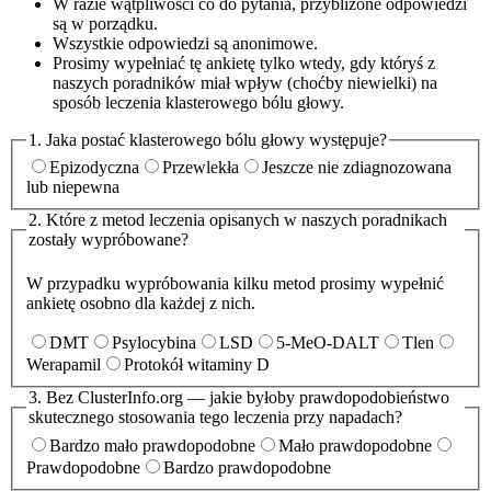
W razie wątpliwości co do pytania, przybliżone odpowiedzi
są w porządku.
Wszystkie odpowiedzi są anonimowe.
Prosimy wypełniać tę ankietę tylko wtedy, gdy któryś z
naszych poradników miał wpływ (choćby niewielki) na
sposób leczenia klasterowego bólu głowy.
1. Jaka postać klasterowego bólu głowy występuje?
Epizodyczna
Przewlekła
Jeszcze nie zdiagnozowana
lub niepewna
2. Które z metod leczenia opisanych w naszych poradnikach
zostały wypróbowane?
W przypadku wypróbowania kilku metod prosimy wypełnić
ankietę osobno dla każdej z nich.
DMT
Psylocybina
LSD
5-MeO-DALT
Tlen
Werapamil
Protokół witaminy D
3. Bez ClusterInfo.org — jakie byłoby prawdopodobieństwo
skutecznego stosowania tego leczenia przy napadach?
Bardzo mało prawdopodobne
Mało prawdopodobne
Prawdopodobne
Bardzo prawdopodobne