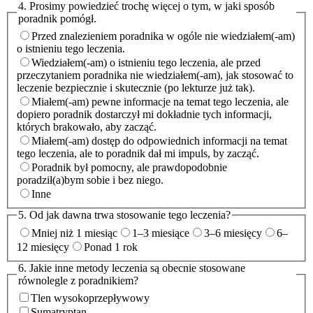
4. Prosimy powiedzieć trochę więcej o tym, w jaki sposób
poradnik pomógł.
Przed znalezieniem poradnika w ogóle nie wiedziałem(-am)
o istnieniu tego leczenia.
Wiedziałem(-am) o istnieniu tego leczenia, ale przed
przeczytaniem poradnika nie wiedziałem(-am), jak stosować to
leczenie bezpiecznie i skutecznie (po lekturze już tak).
Miałem(-am) pewne informacje na temat tego leczenia, ale
dopiero poradnik dostarczył mi dokładnie tych informacji,
których brakowało, aby zacząć.
Miałem(-am) dostęp do odpowiednich informacji na temat
tego leczenia, ale to poradnik dał mi impuls, by zacząć.
Poradnik był pomocny, ale prawdopodobnie
poradził(a)bym sobie i bez niego.
Inne
5. Od jak dawna trwa stosowanie tego leczenia?
Mniej niż 1 miesiąc
1–3 miesiące
3–6 miesięcy
6–
12 miesięcy
Ponad 1 rok
6. Jakie inne metody leczenia są obecnie stosowane
równolegle z poradnikiem?
Tlen wysokoprzepływowy
Sumatryptan