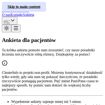
ClusterInfo
Skip to main content
Poradniki leczenia
O nas
Kontakt
Ankieta
🇵🇱
Ankieta dla pacjentów
Ta krótka ankieta pomoże nam zrozumieć, czy nasze poradniki
leczenia rzeczywiście robią różnicę. Dziękujemy za pomoc!
ClusterInfo to projekt non-profit. Możemy kontynuować działalność
tylko wtedy, gdy uda nam się pokazać darczyńcom, że poradniki
rzeczywiście pomagają pacjentom. Pięć minut Pani/Pana czasu to
najlepszy sposób, by pomóc nam dotrzeć do większej liczby
pacjentów.
Wypełnienie ankiety zajmuje mniej niż 5 minut.