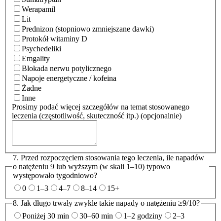
Werapamil
Lit
Prednizon (stopniowo zmniejszane dawki)
Protokół witaminy D
Psychedeliki
Emgality
Blokada nerwu potylicznego
Napoje energetyczne / kofeina
Żadne
Inne
Prosimy podać więcej szczegółów na temat stosowanego
leczenia (częstotliwość, skuteczność itp.)
(opcjonalnie)
7. Przed rozpoczęciem stosowania tego leczenia, ile napadów
o natężeniu 9 lub wyższym (w skali 1–10) typowo
występowało tygodniowo
?
0
1–3
4–7
8–14
15+
8. Jak długo trwały zwykle takie napady o natężeniu ≥9/10?
Poniżej 30 min
30–60 min
1–2 godziny
2–3