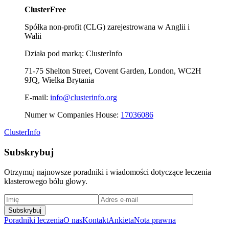
ClusterFree
Spółka non-profit (CLG) zarejestrowana w Anglii i
Walii
Działa pod marką: ClusterInfo
71-75 Shelton Street, Covent Garden, London, WC2H
9JQ, Wielka Brytania
E-mail:
info@clusterinfo.org
Numer w Companies House:
17036086
ClusterInfo
Subskrybuj
Otrzymuj najnowsze poradniki i wiadomości dotyczące leczenia
klasterowego bólu głowy.
Subskrybuj
Poradniki leczenia
O nas
Kontakt
Ankieta
Nota prawna