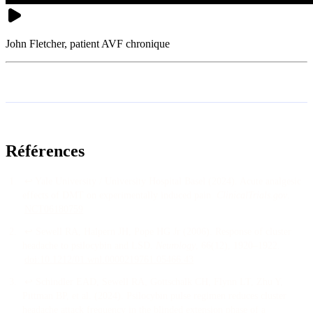
John Fletcher, patient AVF chronique
Références
↩
Yale University / University Hospital Basel
(
2024
).
Acute analgesic
effects of DMT on experimentally induced pain
.
ClinicalTrials.gov
.
NCT06180759
↩
Sewell RA, Halpern JH, Pope HG Jr
(
2006
).
Response of cluster
headache to psilocybin and LSD
.
Neurology
, 66
(12)
, 1920–1922
.
doi:
10.1212/01.wnl.0000219761.05466.43
↩
Schindler EAD, Sewell RA, Gottschalk CH, Flynn LT, Zhu Y,
Pittman BP, et al.
(
2024
).
Psilocybin pulse regimen reduces cluster
headache attack frequency in the blinded extension phase of a