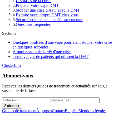
1
.
Les bases de la DMT
2
.
Préparer votre vape DMT
3
.
Stopper une crise d'AVF avec la DMT
4
.
Extraire votre propre DMT chez vous
5
.
Sécurité et interactions médicamenteuses
6
.
Questions fréquentes
Sections
Quelques bouffées d'une vape pourraient stopper votre crise
en quelques secondes
À quoi ressemble l'arrêt d'une crise
Témoignages de patients qui utilisent la DMT
ClusterInfo
Abonnez-vous
Recevez les derniers guides de traitement et actualités sur l'algie
vasculaire de la face.
S'abonner
Guides de traitement
À propos
Contact
Enquête
Mentions légales