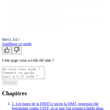
randomized controlled trial
.
Journal of the Neurological Sciences
, 460
,
122993
.
doi:
10.1016/j.jns.2024.122993
↩
Schindler EAD, Lenaburg K, Wold R
(
2026
).
DMT use in cluster
headache: Interim analysis of an international survey (S23.003)
.
Neurology
, 106
(11_Supplement_1)
, 2531
.
doi:
10.1212/WNL.0000000000215894
Merci, Ed !
Améliorer ce guide
Cette page vous a-t-elle été utile ?
Envoyer
Chapitres
1
.
Les bases de la DMT
Ce qu'est la DMT, pourquoi elle
fonctionne contre l'AVF, et ce que l'on ressent à faible dose.