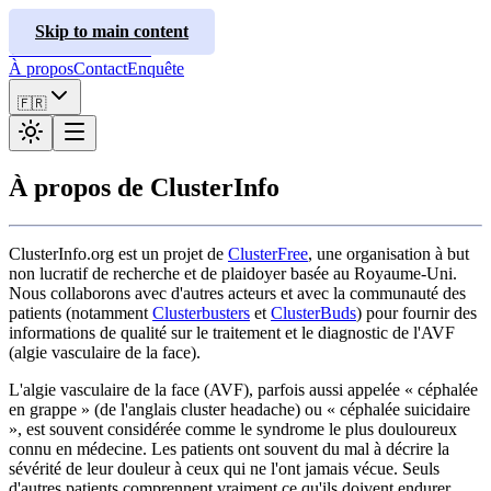
ClusterInfo
Skip to main content
Guides de traitement
À propos
Contact
Enquête
🇫🇷
À propos de ClusterInfo
ClusterInfo.org est un projet de
ClusterFree
, une organisation à but
non lucratif de recherche et de plaidoyer basée au Royaume-Uni.
Nous collaborons avec d'autres acteurs et avec la communauté des
patients (notamment
Clusterbusters
et
ClusterBuds
) pour fournir des
informations de qualité sur le traitement et le diagnostic de l'AVF
(algie vasculaire de la face).
L'algie vasculaire de la face (AVF), parfois aussi appelée « céphalée
en grappe » (de l'anglais cluster headache) ou « céphalée suicidaire
», est souvent considérée comme le syndrome le plus douloureux
connu en médecine. Les patients ont souvent du mal à décrire la
sévérité de leur douleur à ceux qui ne l'ont jamais vécue. Seuls
d'autres patients comprennent vraiment ce qu'ils doivent endurer.