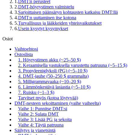
1
.
DMT:n perusteet
2
.
DMT-höyrystimen valmistelu
3
.
Sarjoittaisen päänsäryn kohtausten katkaisu DMT:llä
4
.
DMT:n uuttaminen itse kotona
5
.
Turvallisuus ja lääkkeiden yhteisvaikutukset
6
.
Usein kysytyt kysymykset
Osiot
Vaihtoehtosi
Ostoslista
1. Höyrystimen akku (~25–50 $)
2. Keraamisella vastuksella varustettu patruuna (~5–15 $)
3. Propyleeniglykoli (PG) (~5–10 $)
4. DMT-jauhe (50–250 $ grammalta)
5. Milligrammavaaka (~10–20 $)
6. Lämmönkestävä lasiastia (~5–10 $)
7. Ruisku (~1–3 $)
Tarvitset myös (kotoa löytyvää)
DMT-nesteen sekoittaminen (vaihe vaiheelta)
Vaihe 1: Punnitse DMT:si
Vaihe 2: Sulata DMT
Vaihe 3: Lisää PG ja sekoita
Vaihe 4: Täytä patruuna
Säilytys ja vianetsintä