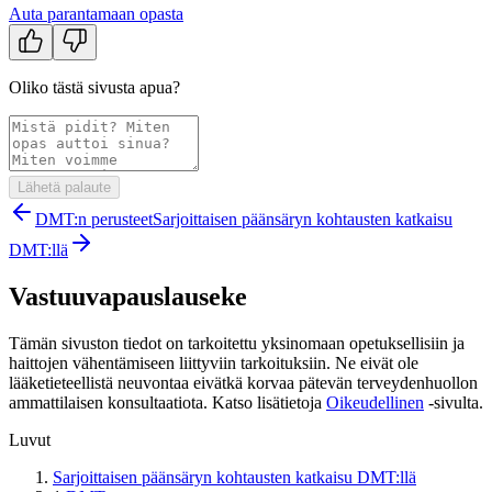
Auta parantamaan opasta
Oliko tästä sivusta apua?
Lähetä palaute
DMT:n perusteet
Sarjoittaisen päänsäryn kohtausten katkaisu
DMT:llä
Vastuuvapauslauseke
Tämän sivuston tiedot on tarkoitettu yksinomaan opetuksellisiin ja
haittojen vähentämiseen liittyviin tarkoituksiin. Ne eivät ole
lääketieteellistä neuvontaa eivätkä korvaa pätevän terveydenhuollon
ammattilaisen konsultaatiota. Katso lisätietoja
Oikeudellinen
-sivulta.
Luvut
Sarjoittaisen päänsäryn kohtausten katkaisu DMT:llä