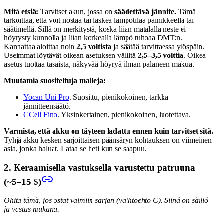
Mitä etsiä:
Tarvitset akun, jossa on
säädettävä jännite.
Tämä
tarkoittaa, että voit nostaa tai laskea lämpötilaa painikkeella tai
säätimellä. Sillä on merkitystä, koska liian matalalla neste ei
höyrysty kunnolla ja liian korkealla lämpö tuhoaa DMT:n.
Kannattaa aloittaa noin
2,5 voltista
ja säätää tarvittaessa ylöspäin.
Useimmat löytävät oikean asetuksen väliltä
2,5–3,5 volttia
. Oikea
asetus tuottaa tasaista, näkyvää höyryä ilman palaneen makua.
Muutamia suositeltuja malleja:
Yocan Uni Pro
. Suosittu, pienikokoinen, tarkka
jännitteensäätö.
CCell Fino
. Yksinkertainen, pienikokoinen, luotettava.
Varmista, että akku on täyteen ladattu ennen kuin tarvitset sitä.
Tyhjä akku kesken sarjoittaisen päänsäryn kohtauksen on viimeinen
asia, jonka haluat. Lataa se heti kun se saapuu.
2. Keraamisella vastuksella varustettu patruuna
(~5–15 $)
Ohita tämä, jos ostat valmiin sarjan (vaihtoehto C). Siinä on säiliö
ja vastus mukana.