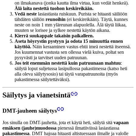
on ilmakanava (jonka kautta ilma virtaa, kun vedät henkeä).
Älä laita nestettä tuohon keskireikään.
Vedä neste
lasiastiasta ruiskuun. Purista se hitaasti säiliöön
tähdäten säiliön
reunoihin
(ei keskireikään). Täytä, kunnes
neste on noin 1 mm yläreunan alapuolella. Älä täytä liikaa,
muuten se lorisee ja sylkee nestettä käytön aikana.
Kierrä suukappale takaisin paikalleen.
Aseta höyrystin pystyyn ja odota 15 minuuttia ennen
käyttöä.
Näin keraaminen vastus ehtii imeä nestettä itseensä.
Jos kuumennat vastusta sen ollessa vielä kuiva, poltat sen
pysyvästi ja tarvitset uuden patruunan.
Jos teit enemmän nestettä kuin patruunaan mahtuu
:
säilytä loput suljetussa lasipullossa pakastimessa (katso heti
alla oleva säilytysosio) tai täytä varapatruunoita (myös
pakastimessa säilytettäväksi).
Säilytys ja vianetsintä
DMT-jauheen säilytys
Jos sinulla on DMT-jauhetta, jota et käytä heti, säilytä sitä
vapaan
emäksen (jauhe)muodossa
pienessä ilmatiiviissä lasiastiassa
pakastimessa
. DMT hajoaa hitaasti altistuessaan ilmalle ja valolle