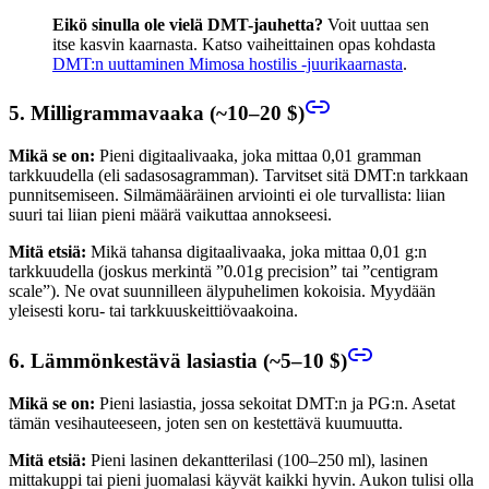
Eikö sinulla ole vielä DMT-jauhetta?
Voit uuttaa sen
itse kasvin kaarnasta. Katso vaiheittainen opas kohdasta
DMT:n uuttaminen Mimosa hostilis -juurikaarnasta
.
5. Milligrammavaaka (~10–20 $)
Mikä se on:
Pieni digitaalivaaka, joka mittaa 0,01 gramman
tarkkuudella (eli sadasosagramman). Tarvitset sitä DMT:n tarkkaan
punnitsemiseen. Silmämääräinen arviointi ei ole turvallista: liian
suuri tai liian pieni määrä vaikuttaa annokseesi.
Mitä etsiä:
Mikä tahansa digitaalivaaka, joka mittaa 0,01 g:n
tarkkuudella (joskus merkintä ”0.01g precision” tai ”centigram
scale”). Ne ovat suunnilleen älypuhelimen kokoisia. Myydään
yleisesti koru- tai tarkkuuskeittiövaakoina.
6. Lämmönkestävä lasiastia (~5–10 $)
Mikä se on:
Pieni lasiastia, jossa sekoitat DMT:n ja PG:n. Asetat
tämän vesihauteeseen, joten sen on kestettävä kuumuutta.
Mitä etsiä:
Pieni lasinen dekantterilasi (100–250 ml), lasinen
mittakuppi tai pieni juomalasi käyvät kaikki hyvin. Aukon tulisi olla