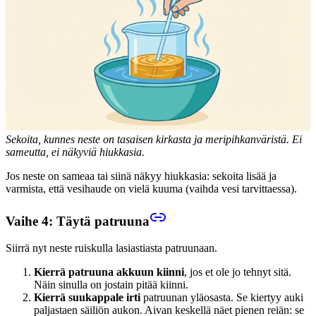
Sekoita, kunnes neste on tasaisen kirkasta ja meripihkanväristä. Ei
sameutta, ei näkyviä hiukkasia.
Jos neste on sameaa tai siinä näkyy hiukkasia: sekoita lisää ja
varmista, että vesihaude on vielä kuuma (vaihda vesi tarvittaessa).
Vaihe 4: Täytä patruuna
Siirrä nyt neste ruiskulla lasiastiasta patruunaan.
Kierrä patruuna akkuun kiinni
, jos et ole jo tehnyt sitä.
Näin sinulla on jostain pitää kiinni.
Kierrä suukappale irti
patruunan yläosasta. Se kiertyy auki
paljastaen säiliön aukon. Aivan keskellä näet pienen reiän: se