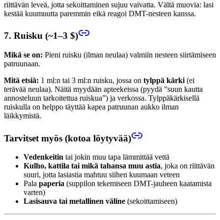
riittävän leveä, jotta sekoittaminen sujuu vaivatta. Vältä muovia: lasi
kestää kuumuutta paremmin eikä reagoi DMT-nesteen kanssa.
7. Ruisku (~1–3 $)
Mikä se on:
Pieni ruisku (ilman neulaa) valmiin nesteen siirtämiseen
patruunaan.
Mitä etsiä:
1 ml:n tai 3 ml:n ruisku, jossa on
tylppä kärki
(ei
terävää neulaa). Näitä myydään apteekeissa (pyydä ”suun kautta
annosteluun tarkoitettua ruiskua”) ja verkossa. Tylppäkärkisellä
ruiskulla on helppo täyttää kapea patruunan aukko ilman
läikkymistä.
Tarvitset myös (kotoa löytyvää)
Vedenkeitin
tai jokin muu tapa lämmittää vettä
Kulho, kattila tai mikä tahansa muu astia
, joka on riittävän
suuri, jotta lasiastia mahtuu siihen kuumaan veteen
Pala
paperia
(suppilon tekemiseen DMT-jauheen kaatamista
varten)
Lasisauva tai metallinen väline
(sekoittamiseen)