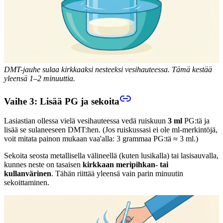
DMT-jauhe sulaa kirkkaaksi nesteeksi vesihauteessa. Tämä kestää
yleensä 1–2 minuuttia.
Vaihe 3: Lisää PG ja sekoita
Lasiastian ollessa vielä vesihauteessa vedä ruiskuun
3 ml
PG:tä ja
lisää se sulaneeseen DMT:hen. (Jos ruiskussasi ei ole ml-merkintöjä,
voit mitata painon mukaan vaa'alla: 3 grammaa PG:tä ≈ 3 ml.)
Sekoita seosta metallisella välineellä (kuten lusikalla) tai lasisauvalla,
kunnes neste on tasaisen
kirkkaan meripihkan- tai
kullanvärinen
. Tähän riittää yleensä vain parin minuutin
sekoittaminen.