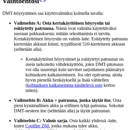
Vaihtoehtosi
DMT-höyrystimen saa käyttövalmiiksi kolmella tavalla:
Vaihtoehto A: Osta kertakäyttöinen höyrystin tai
esitäytetty patruuna.
Nämä ovat valmiita käytettäväksi
suoraan pakkauksesta: mitään sekoittamista ei tarvita.
Kertakäyttöinen höyrystin on valmis laite. Esitäytetty patruuna
kierretään akkuun kiinni, tyypillisesti 510-kierteiseen akkuun
(selitetään alla).
Kertakäyttöiset höyrystimet ja esitäytetyt patruunat on
usein tarkoitettu viihdekäyttöön, joten DMT-pitoisuus
voi olla suurempi kuin tarvitset sarjoittaisen päänsäryn
kohtauksen katkaisemiseen. Jos olet epävarma, aloita
hyvin pienellä henkäyksellä ja lisää vähitellen
(
kohtauksen katkaisemista käsittelevä osio
kertoo
miten).
Vaihtoehto B: Akku + patruuna, jonka täytät itse.
Osta
pieni kynämallinen akku ja erillinen tyhjä patruuna. Sekoitat
DMT-nesteen itse (selitetään alla) ja täytät patruunan.
Vaihtoehto C: Valmis sarja.
Osta kaikki yhdessä -laite,
kuten
Coolfire Z60
, jonka mukana tulee akku,