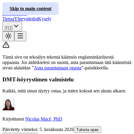
ClusterInfo
Skip to main content
Hoito-oppaat
Tietoa
Yhteystiedot
Kysely
🇫🇮
Tämä sivu on tekoälyn tekemä käännös englanninkielisestä
oppaasta. Jos äidinkielesi on suomi, auta parantamaan tätä käännöstä
sivun alalaidan ”
Auta parantamaan opasta
”-painikkeella.
DMT-höyrystimen valmistelu
Kaikki, mitä sinun täytyy ostaa, ja miten kokoat sen alusta alkaen.
Kirjoittanut
Nicolas Macé, PhD
Päivitetty viimeksi
:
5. kesäkuuta 2026
Tulosta opas