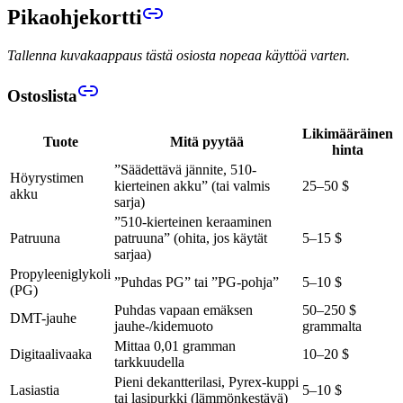
Pikaohjekortti
Tallenna kuvakaappaus tästä osiosta nopeaa käyttöä varten.
Ostoslista
Likimääräinen
Tuote
Mitä pyytää
hinta
”Säädettävä jännite, 510-
Höyrystimen
kierteinen akku” (tai valmis
25–50 $
akku
sarja)
”510-kierteinen keraaminen
Patruuna
patruuna” (ohita, jos käytät
5–15 $
sarjaa)
Propyleeniglykoli
”Puhdas PG” tai ”PG-pohja”
5–10 $
(PG)
Puhdas vapaan emäksen
50–250 $
DMT-jauhe
jauhe-/kidemuoto
grammalta
Mittaa 0,01 gramman
Digitaalivaaka
10–20 $
tarkkuudella
Pieni dekantterilasi, Pyrex-kuppi
Lasiastia
5–10 $
tai lasipurkki (lämmönkestävä)