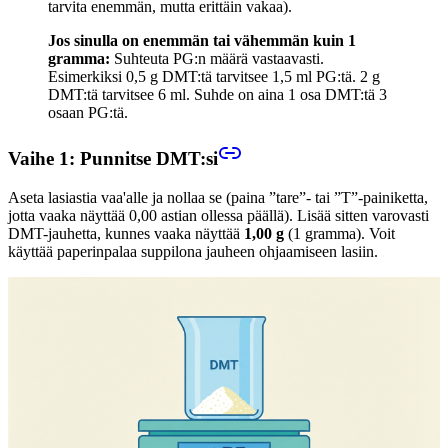
tarvita enemmän, mutta erittäin vakaa).
Jos sinulla on enemmän tai vähemmän kuin 1
gramma:
Suhteuta PG:n määrä vastaavasti.
Esimerkiksi 0,5 g DMT:tä tarvitsee 1,5 ml PG:tä. 2 g
DMT:tä tarvitsee 6 ml. Suhde on aina 1 osa DMT:tä 3
osaan PG:tä.
Vaihe 1: Punnitse DMT:si
Aseta lasiastia vaa'alle ja nollaa se (paina ”tare”- tai ”T”-painiketta,
jotta vaaka näyttää 0,00 astian ollessa päällä). Lisää sitten varovasti
DMT-jauhetta, kunnes vaaka näyttää
1,00 g
(1 gramma). Voit
käyttää paperinpalaa suppilona jauheen ohjaamiseen lasiin.