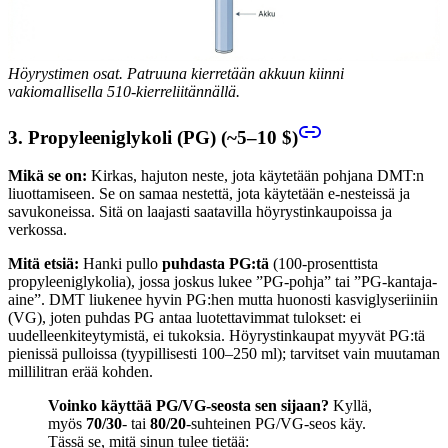
Höyrystimen osat. Patruuna kierretään akkuun kiinni
vakiomallisella 510-kierreliitännällä.
3. Propyleeniglykoli (PG) (~5–10 $)
Mikä se on:
Kirkas, hajuton neste, jota käytetään pohjana DMT:n
liuottamiseen. Se on samaa nestettä, jota käytetään e-nesteissä ja
savukoneissa. Sitä on laajasti saatavilla höyrystinkaupoissa ja
verkossa.
Mitä etsiä:
Hanki pullo
puhdasta PG:tä
(100-prosenttista
propyleeniglykolia), jossa joskus lukee ”PG-pohja” tai ”PG-kantaja-
aine”. DMT liukenee hyvin PG:hen mutta huonosti kasviglyseriiniin
(VG), joten puhdas PG antaa luotettavimmat tulokset: ei
uudelleenkiteytymistä, ei tukoksia. Höyrystinkaupat myyvät PG:tä
pienissä pulloissa (tyypillisesti 100–250 ml); tarvitset vain muutaman
millilitran erää kohden.
Voinko käyttää PG/VG-seosta sen sijaan?
Kyllä,
myös
70/30
- tai
80/20
-suhteinen PG/VG-seos käy.
Tässä se, mitä sinun tulee tietää: