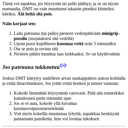
Tämä voi tapahtua, jos höyrystin tai pullo jäähtyy, ja se on täysin
normaalia. DMT on vain muuttunut takaisin pieniksi kiinteiksi
kiteiksi.
Älä heitä sitä pois.
Näin korjaat sen:
Laita patruuna (tai pullo) pieneen vedenpitävään
minigrip-
pussiin
(suojataksesi sitä vedeltä)
Upota pussi kupilliseen
kuumaa vettä
noin 5 minuutiksi
Ota se pois ja ravista sitä
Nesteen pitäisi muuttua taas kirkkaaksi. Se on käyttövalmis
Jos patruuna tukkeutuu
Joskus DMT kiteytyy uudelleen aivan suukappaleen aukon kohdalla
ja estää ilmavirtauksen. Jos yrität vetää henkeä ja tunnet vastusta:
Kokeile lämmittää höyrystintä varovasti. Pidä sitä esimerkiksi
kainalossasi parin minuutin ajan
Jos se ei auta, kokeile yllä kuvattua
kuumavesipussimenetelmää
Voit myös kokeilla muutamaa lyhyttä, napakkaa henkäystä
painamatta painiketta. Imu voi irrottaa tukoksen