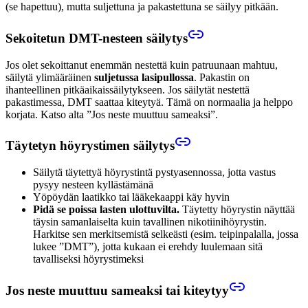
(se hapettuu), mutta suljettuna ja pakastettuna se säilyy pitkään.
Sekoitetun DMT-nesteen säilytys
Jos olet sekoittanut enemmän nestettä kuin patruunaan mahtuu,
säilytä ylimääräinen
suljetussa lasipullossa
. Pakastin on
ihanteellinen pitkäaikaissäilytykseen. Jos säilytät nestettä
pakastimessa, DMT saattaa kiteytyä. Tämä on normaalia ja helppo
korjata. Katso alta ”Jos neste muuttuu sameaksi”.
Täytetyn höyrystimen säilytys
Säilytä täytettyä höyrystintä pystyasennossa, jotta vastus
pysyy nesteen kyllästämänä
Yöpöydän laatikko tai lääkekaappi käy hyvin
Pidä se poissa lasten ulottuvilta.
Täytetty höyrystin näyttää
täysin samanlaiselta kuin tavallinen nikotiinihöyrystin.
Harkitse sen merkitsemistä selkeästi (esim. teipinpalalla, jossa
lukee ”DMT”), jotta kukaan ei erehdy luulemaan sitä
tavalliseksi höyrystimeksi
Jos neste muuttuu sameaksi tai kiteytyy