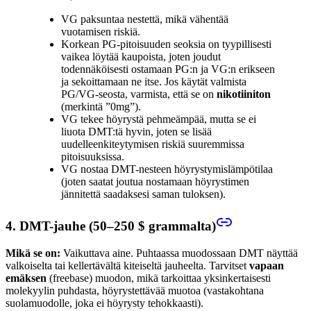
VG paksuntaa nestettä, mikä vähentää
vuotamisen riskiä.
Korkean PG-pitoisuuden seoksia on tyypillisesti
vaikea löytää kaupoista, joten joudut
todennäköisesti ostamaan PG:n ja VG:n erikseen
ja sekoittamaan ne itse. Jos käytät valmista
PG/VG-seosta, varmista, että se on
nikotiiniton
(merkintä ”0mg”).
VG tekee höyrystä pehmeämpää, mutta se ei
liuota DMT:tä hyvin, joten se lisää
uudelleenkiteytymisen riskiä suuremmissa
pitoisuuksissa.
VG nostaa DMT-nesteen höyrystymislämpötilaa
(joten saatat joutua nostamaan höyrystimen
jännitettä saadaksesi saman tuloksen).
4. DMT-jauhe (50–250 $ grammalta)
Mikä se on:
Vaikuttava aine. Puhtaassa muodossaan DMT näyttää
valkoiselta tai kellertävältä kiteiseltä jauheelta. Tarvitset
vapaan
emäksen
(freebase) muodon, mikä tarkoittaa yksinkertaisesti
molekyylin puhdasta, höyrystettävää muotoa (vastakohtana
suolamuodolle, joka ei höyrysty tehokkaasti).