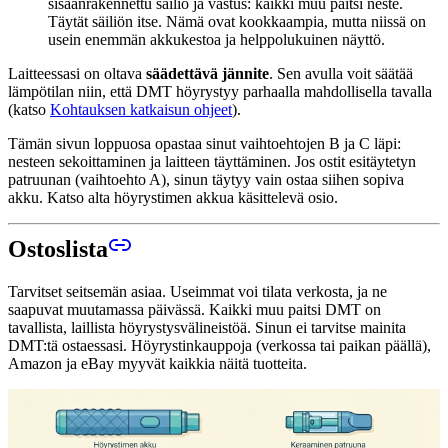
sisäänrakennettu säiliö ja vastus: kaikki muu paitsi neste.
Täytät säiliön itse. Nämä ovat kookkaampia, mutta niissä on
usein enemmän akkukestoa ja helppolukuinen näyttö.
Laitteessasi on oltava
säädettävä jännite
. Sen avulla voit säätää
lämpötilan niin, että DMT höyrystyy parhaalla mahdollisella tavalla
(katso
Kohtauksen katkaisun ohjeet
).
Tämän sivun loppuosa opastaa sinut vaihtoehtojen B ja C läpi:
nesteen sekoittaminen ja laitteen täyttäminen. Jos ostit esitäytetyn
patruunan (vaihtoehto A), sinun täytyy vain ostaa siihen sopiva
akku. Katso alta höyrystimen akkua käsittelevä osio.
Ostoslista
Tarvitset seitsemän asiaa. Useimmat voi tilata verkosta, ja ne
saapuvat muutamassa päivässä. Kaikki muu paitsi DMT on
tavallista, laillista höyrystysvälineistöä. Sinun ei tarvitse mainita
DMT:tä ostaessasi. Höyrystinkauppoja (verkossa tai paikan päällä),
Amazon ja eBay myyvät kaikkia näitä tuotteita.