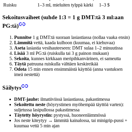
Ruisku
1–3 ml, mieluiten tylppä kärki
1–3 $
Sekoitusvaiheet (suhde 1:3 = 1 g DMT:tä 3 ml:aan
PG:tä)
Punnitse
1 g DMT:tä suoraan lasiastiassa (nollaa vaaka ensin)
Lämmitä
vettä, kaada kulhoon (kuumaa, ei kiehuvaa)
Aseta
lasiastia vesihauteeseen: DMT sulaa 1–2 minuutissa
Lisää
3 ml PG:tä (ruiskulla tai 3 g painon mukaan)
Sekoita
, kunnes kirkkaan meripihkanvärinen, ei sameutta
Täytä
patruuna ruiskulla välttäen keskireikää
Odota
15 min ennen ensimmäistä käyttöä (anna vastuksen
imeä nestettä)
Säilytys
DMT-jauhe:
ilmatiiviissä lasiastiassa, pakastimessa
Sekoitettu neste
(höyrystimen myöhempää täyttöä varten):
suljetussa lasipullossa pakastimessa
Täytetty höyrystin:
pystyssä, huoneenlämmössä
Jos neste kiteytyy → lämmitä kainalossa, tai minigrip-pussi +
kuumaa vettä 5 min ajan