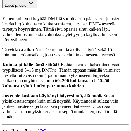
Luvut ja osiot
Ennen kuin voit käyttää DMT:tä sarjoittaisen päänsäryn (cluster
headache) kohtausten katkaisemiseen, tarvitset DMT-nesteellä
täytetyn höyrystimen. Tämä sivu opastaa sinut kaiken läpi,
välineiden ostamisesta valmiiksi täytettyyn ja käyttövalmiiseen
höyrystimeen.
Tarvittava aika:
Noin 10 minuuttia aktiivista työtä sekä 15
minuuttia odotusaikaa, jotta vastus ehtii imeä nestettä itseensä.
Kuinka pitkälle tämä riittää?
Kohtauksen katkaiseminen vaatii
tyypillisesti 5–15 mg DMT:tä. Tämän oppaan määrillä valmistat
nestettä riittävästi noin 4 patruunan täyttämiseen: tarpeeksi
katkaisemaan yhteensä noin
60–200 kohtausta
, eli
15–50
kohtausta yhtä 1 ml:n patruunaa kohden
.
Jos et ole koskaan käyttänyt höyrystintä, älä huoli.
Se on
yksinkertaisempaa kuin miltä näyttää. Käytännössä sulatat vain
jauheen nesteeksi ja lataat sen pieneen laitteeseen. Jos osaat
valmistaa ruoan yksinkertaista reseptiä noudattaen, osaat tehdä
tämän.