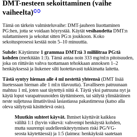
DMT-nesteen sekoittaminen (vaihe
vaiheelta)
Tämä on tärkein valmisteluvaihe: DMT-jauheen liuottaminen
PG:hen, jotta se voidaan höyrystää. Käytät
vesihaudetta
DMT:n
sulattamiseen ja sekoitat sitten PG:n joukkoon. Koko
sekoitusprosessi kestää noin 5–10 minuuttia.
Suhde:
Käytämme
1 grammaa DMT:tä 3 millilitraa PG:tä
kohden
(merkitään 1:3). Tämä antaa noin 333 mg/ml:n pitoisuuden,
joka on riittävän vahva tuottamaan tehokkaan annoksen 1–2
henkäyksessä ja liukenee silti luotettavasti tukkimatta laitetta.
Tästä syntyy hieman alle 4 ml nestettä yhteensä
(DMT lisää
liuetessaan hieman alle 1 ml:n tilavuutta). Tavalliseen patruunaan
mahtuu 1 ml, joten saat täytettyä niitä 4. Täytä yksi patruuna nyt ja
käytä loput varapatruunoiden täyttämiseen, tai säilytä ylimääräinen
neste suljetussa ilmatiiviissä lasiastiassa pakastimessa (katso alla
oleva säilytystä käsittelevä osio).
Muutkin suhteet käyvät.
Ihmiset käyttävät kaikkea
väliltä 1:1 (hyvin väkevä: vahvempi henkäystä kohden,
mutta suurempi uudelleenkiteytymisen riski PG/VG-
seosta käytettäessä) ja 1:5 (laimea: henkäyksiä saatetaan