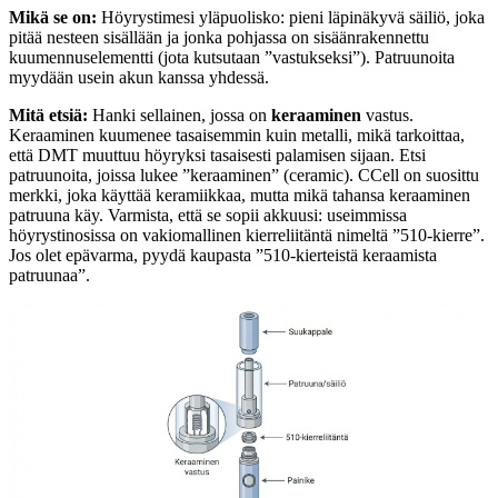
Mikä se on:
Höyrystimesi yläpuolisko: pieni läpinäkyvä säiliö, joka
pitää nesteen sisällään ja jonka pohjassa on sisäänrakennettu
kuumennuselementti (jota kutsutaan ”vastukseksi”). Patruunoita
myydään usein akun kanssa yhdessä.
Mitä etsiä:
Hanki sellainen, jossa on
keraaminen
vastus.
Keraaminen kuumenee tasaisemmin kuin metalli, mikä tarkoittaa,
että DMT muuttuu höyryksi tasaisesti palamisen sijaan. Etsi
patruunoita, joissa lukee ”keraaminen” (ceramic). CCell on suosittu
merkki, joka käyttää keramiikkaa, mutta mikä tahansa keraaminen
patruuna käy. Varmista, että se sopii akkuusi: useimmissa
höyrystinosissa on vakiomallinen kierreliitäntä nimeltä ”510-kierre”.
Jos olet epävarma, pyydä kaupasta ”510-kierteistä keraamista
patruunaa”.