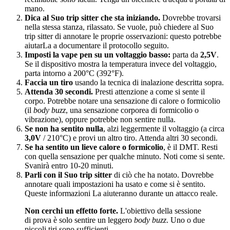
mano.
Dica al Suo trip sitter che sta iniziando.
Dovrebbe trovarsi
nella stessa stanza, rilassato. Se vuole, può chiedere al Suo
trip sitter di annotare le proprie osservazioni: questo potrebbe
aiutarLa a documentare il protocollo seguito.
Imposti la vape pen su un voltaggio basso:
parta da
2,5V
.
Se il dispositivo mostra la temperatura invece del voltaggio,
parta intorno a 200°C (392°F).
Faccia un tiro
usando la tecnica di inalazione descritta sopra.
Attenda 30 secondi.
Presti attenzione a come si sente il
corpo. Potrebbe notare una sensazione di calore o formicolio
(il
body buzz
, una sensazione corporea di formicolio o
vibrazione), oppure potrebbe non sentire nulla.
Se non ha sentito nulla
, alzi leggermente il voltaggio (a circa
3,0V
/ 210°C) e provi un altro tiro. Attenda altri 30 secondi.
Se ha sentito un lieve calore o formicolio
, è il DMT. Resti
con quella sensazione per qualche minuto. Noti come si sente.
Svanirà entro 10-20 minuti.
Parli con il Suo trip sitter
di ciò che ha notato. Dovrebbe
annotare quali impostazioni ha usato e come si è sentito.
Queste informazioni La aiuteranno durante un attacco reale.
Non cerchi un effetto forte.
L'obiettivo della sessione
di prova è solo sentire un leggero
body buzz
. Uno o due
piccoli tiri sono sufficienti.