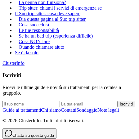
La penna non funziona?
Trip sitter: chiami i servizi di emergenza se
Il Suo trip sitter: cosa deve sapere
Dia questa pagina al Suo trip sitter
Cosa succederà
Le tue responsabilità
Se ha un bad trip (esperienza difficile)
Cosa NON fare
Quando chiamare aiuto
Se è da solo
ClusterInfo
Iscriviti
Ricevi le ultime guide e novità sui trattamenti per la cefalea a
grappolo.
Iscriviti
Guide ai trattamenti
Chi siamo
Contatti
Sondaggio
Note legali
© 2026 ClusterInfo. Tutti i diritti riservati.
Chatta su questa guida