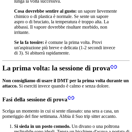
lunga la volta successiva.
Cosa dovrebbe sentire al gusto:
un sapore lievemente
chimico o di plastica è normale. Se sente un sapore
aspro o di bruciato, la temperatura è troppo alta. La
abbassi. Il vapore dovrebbe risultare morbido, non
irritante.
Se la fa tossire:
è comune la prima volta. Provi
un'aspirazione più breve e delicata (1-2 secondi invece
di 3). Si abituerà rapidamente.
La prima volta: la sessione di prova
Non consigliamo di usare il DMT per la prima volta durante un
attacco.
Si eserciti invece quando è calmo e senza dolore.
Fasi della sessione di prova
Scelga un momento in cui si sente rilassato: una sera a casa, un
pomeriggio del fine settimana. Abbia il Suo trip sitter accanto.
Si sieda in un posto comodo.
Un divano o una poltrona
reclinabile sono ideali. Tenga un bicchiere d'acqua a portata di