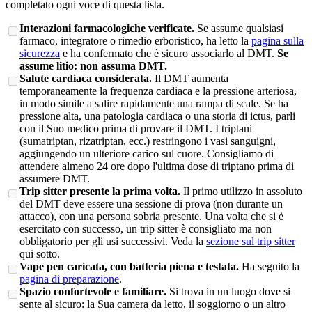
completato ogni voce di questa lista.
Interazioni farmacologiche verificate.
Se assume qualsiasi
farmaco, integratore o rimedio erboristico, ha letto la
pagina sulla
sicurezza
e ha confermato che è sicuro associarlo al DMT.
Se
assume litio: non assuma DMT.
Salute cardiaca considerata.
Il DMT aumenta
temporaneamente la frequenza cardiaca e la pressione arteriosa,
in modo simile a salire rapidamente una rampa di scale. Se ha
pressione alta, una patologia cardiaca o una storia di ictus, parli
con il Suo medico prima di provare il DMT. I triptani
(sumatriptan, rizatriptan, ecc.) restringono i vasi sanguigni,
aggiungendo un ulteriore carico sul cuore. Consigliamo di
attendere almeno 24 ore dopo l'ultima dose di triptano prima di
assumere DMT.
Trip sitter presente la prima volta.
Il primo utilizzo in assoluto
del DMT deve essere una sessione di prova (non durante un
attacco), con una persona sobria presente. Una volta che si è
esercitato con successo, un trip sitter è consigliato ma non
obbligatorio per gli usi successivi. Veda la
sezione sul trip sitter
qui sotto.
Vape pen caricata, con batteria piena e testata.
Ha seguito la
pagina di preparazione
.
Spazio confortevole e familiare.
Si trova in un luogo dove si
sente al sicuro: la Sua camera da letto, il soggiorno o un altro