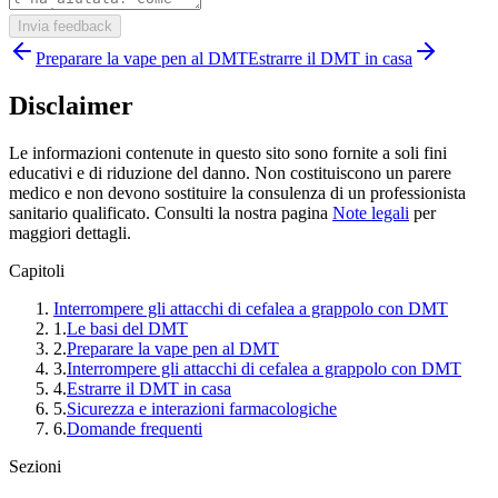
Invia feedback
Preparare la vape pen al DMT
Estrarre il DMT in casa
Disclaimer
Le informazioni contenute in questo sito sono fornite a soli fini
educativi e di riduzione del danno. Non costituiscono un parere
medico e non devono sostituire la consulenza di un professionista
sanitario qualificato. Consulti la nostra pagina
Note legali
per
maggiori dettagli.
Capitoli
Interrompere gli attacchi di cefalea a grappolo con DMT
1
.
Le basi del DMT
2
.
Preparare la vape pen al DMT
3
.
Interrompere gli attacchi di cefalea a grappolo con DMT
4
.
Estrarre il DMT in casa
5
.
Sicurezza e interazioni farmacologiche
6
.
Domande frequenti
Sezioni