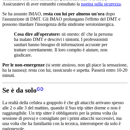
Assicuratevi di aver entrambi consultato la
pagina sulla sicurezza
.
Se ha assunto IMAO,
resta con lui per almeno un'ora
dopo
l'assunzione di DMT. Gli IMAO prolungano l'effetto del DMT e
possono ritardare l'insorgenza della sindrome serotoninergica.
Cosa dire all'operatore:
sii onesto: di' che la persona
ha inalato DMT e descrivi i sintomi. I professionisti
sanitari hanno bisogno di informazioni accurate per
trattare correttamente. Il loro compito è aiutare, non
giudicare.
Per le non-emergenze
(si sente ansioso, non gli piace la sensazione,
ha la nausea): resta con lui, rassicuralo e aspetta. Passerà entro 10-20
minuti.
Se è da solo
La realtà della cefalea a grappolo è che gli attacchi arrivano spesso
alle 2 o alle 3 del mattino, quando il Suo trip sitter dorme o non è
raggiungibile. Un trip sitter è obbligatorio per la prima volta (la
sessione di prova) e consigliato per i primi attacchi successivi, ma
una volta che ha familiarità con la tecnica, interrompere da solo è
ragionevole.