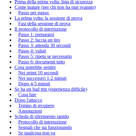
Prima della prima volta: lista di sicurezza
Come inalare (per chi non ha mai svapato)
Passo per passo:
La prima volta: la sessione di prova
Fasi della sessione di prova
Il protocollo di interruzione
Passo 1: prepararsi
Passo 2: faccia un tiro
Passo 3: attenda 30 secondi
Passo 4: valuti
Passo 5: ripeta se necessario
Passo 6: documenti tutto
Cosa potrebbe sentire
Nei primi 10 secondi
Nei successivi 1-2 minuti
Dopo 4-5 minuti
Se ha un bad trip (esperienza difficile)
Cosa fare
Dopo l'attacco
Tempo di recupero
Annotazioni
Scheda di riferimento rapido
Protocollo di interruzione
Segnali che sta funzionando
Se qualcosa non va