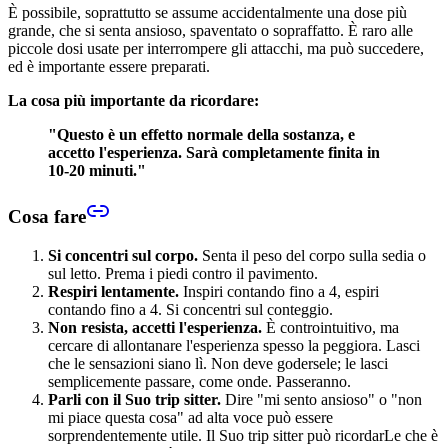
È possibile, soprattutto se assume accidentalmente una dose più
grande, che si senta ansioso, spaventato o sopraffatto. È raro alle
piccole dosi usate per interrompere gli attacchi, ma può succedere,
ed è importante essere preparati.
La cosa più importante da ricordare:
"Questo è un effetto normale della sostanza, e
accetto l'esperienza. Sarà completamente finita in
10-20 minuti."
Cosa fare
Si concentri sul corpo.
Senta il peso del corpo sulla sedia o
sul letto. Prema i piedi contro il pavimento.
Respiri lentamente.
Inspiri contando fino a 4, espiri
contando fino a 4. Si concentri sul conteggio.
Non resista, accetti l'esperienza.
È controintuitivo, ma
cercare di allontanare l'esperienza spesso la peggiora. Lasci
che le sensazioni siano lì. Non deve godersele; le lasci
semplicemente passare, come onde. Passeranno.
Parli con il Suo trip sitter.
Dire "mi sento ansioso" o "non
mi piace questa cosa" ad alta voce può essere
sorprendentemente utile. Il Suo trip sitter può ricordarLe che è