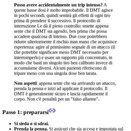
Posso avere accidentalmente un trip intenso?
A
queste basse dosi è molto improbabile. Il DMT agisce
in pochi secondi, quindi sentirà gli effetti di ogni tiro
prima di prendere il successivo. Il protocollo di
interruzione Le dà il pieno controllo: smette appena
sente che il DMT sta agendo, ben prima che possa
accadere qualcosa di intenso. Due cose potrebbero
ridurre ulteriormente il rischio man mano che acquisisce
esperienza: agire al primissimo segnale di un attacco (il
che potrebbe significare meno DMT necessario per
interromperlo) e usare un rapporto più concentrato, in
modo che basti un singolo tiro ben calibrato invece di
accumularne diversi. Alcuni pazienti riferiscono di
tripare meno con una singola dose ben tarata.
Non aspetti
: appena sente che sta arrivando un attacco,
prenda la penna e inizi ad applicare il protocollo. Il
DMT è generalmente sicuro e lascia rapidamente il
corpo. Non c'è penalità per un "falso allarme".
Passo 1: prepararsi
Si sieda o si sdrai.
Prenda la penna.
Si assicuri che sia accesa e impostata sul