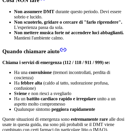
Cosa NON fare
Non assumere DMT
durante questo periodo. Devi essere
sobrio e lucido.
Non scuoterlo, gridare o cercare di "farlo riprendere".
L'esperienza passa da sola.
Non mettere musica forte né accendere luci abbaglianti.
Mantieni l'ambiente calmo.
Quando chiamare aiuto
Chiama i servizi di emergenza (112 / 118 / 911 / 999) se:
Ha una
convulsione
(tremori incontrollati, perdita di
coscienza)
Ha
febbre alta
(caldo al tatto, sudorazione profusa,
confusione)
Sviene
e non riesci a svegliarlo
Ha un
battito cardiaco rapido e irregolare
unito a un
aspetto molto compromesso
Qualunque sintomo
peggiora rapidamente
Queste situazioni di emergenza sono
estremamente rare
alle dosi
usate in questa guida, ma sono più probabili se il DMT viene
combinato con certi farmaci (in particolare litio o IMAO).