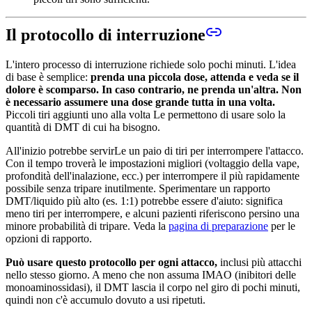
Il protocollo di interruzione
L'intero processo di interruzione richiede solo pochi minuti. L'idea
di base è semplice:
prenda una piccola dose, attenda e veda se il
dolore è scomparso. In caso contrario, ne prenda un'altra. Non
è necessario assumere una dose grande tutta in una volta.
Piccoli tiri aggiunti uno alla volta Le permettono di usare solo la
quantità di DMT di cui ha bisogno.
All'inizio potrebbe servirLe un paio di tiri per interrompere l'attacco.
Con il tempo troverà le impostazioni migliori (voltaggio della vape,
profondità dell'inalazione, ecc.) per interrompere il più rapidamente
possibile senza tripare inutilmente. Sperimentare un rapporto
DMT/liquido più alto (es. 1:1) potrebbe essere d'aiuto: significa
meno tiri per interrompere, e alcuni pazienti riferiscono persino una
minore probabilità di tripare. Veda la
pagina di preparazione
per le
opzioni di rapporto.
Può usare questo protocollo per ogni attacco,
inclusi più attacchi
nello stesso giorno. A meno che non assuma IMAO (inibitori delle
monoaminossidasi), il DMT lascia il corpo nel giro di pochi minuti,
quindi non c'è accumulo dovuto a usi ripetuti.