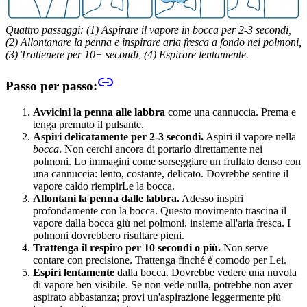
Quattro passaggi: (1) Aspirare il vapore in bocca per 2-3 secondi,
(2) Allontanare la penna e inspirare aria fresca a fondo nei polmoni,
(3) Trattenere per 10+ secondi, (4) Espirare lentamente.
Passo per passo:
Avvicini la penna alle labbra
come una cannuccia. Prema e
tenga premuto il pulsante.
Aspiri delicatamente per 2-3 secondi.
Aspiri il vapore nella
bocca
. Non cerchi ancora di portarlo direttamente nei
polmoni. Lo immagini come sorseggiare un frullato denso con
una cannuccia: lento, costante, delicato. Dovrebbe sentire il
vapore caldo riempirLe la bocca.
Allontani la penna dalle labbra.
Adesso inspiri
profondamente con la bocca. Questo movimento trascina il
vapore dalla bocca giù nei polmoni, insieme all'aria fresca. I
polmoni dovrebbero risultare pieni.
Trattenga il respiro per 10 secondi o più.
Non serve
contare con precisione. Trattenga finché è comodo per Lei.
Espiri lentamente
dalla bocca. Dovrebbe vedere una nuvola
di vapore ben visibile. Se non vede nulla, potrebbe non aver
aspirato abbastanza; provi un'aspirazione leggermente più