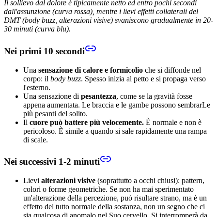
Il sollievo dal dolore è tipicamente netto ed entro pochi secondi
dall'assunzione (curva rossa), mentre i lievi effetti collaterali del
DMT (body buzz, alterazioni visive) svaniscono gradualmente in 20-
30 minuti (curva blu).
Nei primi 10 secondi
Una
sensazione di calore e formicolio
che si diffonde nel
corpo: il
body buzz
. Spesso inizia al petto e si propaga verso
l'esterno.
Una sensazione di
pesantezza
, come se la gravità fosse
appena aumentata. Le braccia e le gambe possono sembrarLe
più pesanti del solito.
Il
cuore può battere più velocemente.
È normale e non è
pericoloso. È simile a quando si sale rapidamente una rampa
di scale.
Nei successivi 1-2 minuti
Lievi
alterazioni visive
(soprattutto a occhi chiusi): pattern,
colori o forme geometriche. Se non ha mai sperimentato
un'alterazione della percezione, può risultare strano, ma è un
effetto del tutto normale della sostanza, non un segno che ci
sia qualcosa di anomalo nel Suo cervello. Si interromperà da