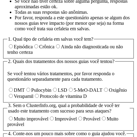
Se você não tiver certeza sobre alguma pergunta, respostas
aproximadas estão ok.
Todas as suas respostas são anônimas.
Por favor, responda a este questionário apenas se algum dos
nossos guias teve impacto (por menor que seja) na forma
como você trata sua cefaleia em salvas.
1. Qual tipo de cefaleia em salvas você tem?
Episódica
Crônica
Ainda não diagnosticada ou não
tenho certeza
2. Quais dos tratamentos dos nossos guias você tentou?
Se você tentou vários tratamentos, por favor responda o
questionário separadamente para cada tratamento.
DMT
Psilocybin
LSD
5-MeO-DALT
Oxigênio
Verapamil
Protocolo de vitamina D
3. Sem o ClusterInfo.org, qual a probabilidade de você ter
usado este tratamento com sucesso para seus ataques?
Muito improvável
Improvável
Provável
Muito
provável
4. Conte-nos um pouco mais sobre como o guia ajudou você.