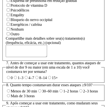
Esquema de prednisona em redução gradual
Protocolo de vitamina D
Psicodélicos
Emgality
Bloqueio do nervo occipital
Energéticos / cafeína
Nenhum
Outro
Compartilhe mais detalhes sobre seu(s) tratamento(s)
(frequência, eficácia, etc.)
(opcional)
7. Antes de começar a usar este tratamento, quantos ataques de
nível de dor 9 ou maior (em uma escala de 1 a 10) você
costumava ter por semana
?
0
1–3
4–7
8–14
15+
8. Quanto tempo costumavam durar esses ataques ≥9/10?
Menos de 30 min
30–60 min
1–2 horas
2–3 horas
Mais de 3 horas
9. Após começar a usar este tratamento, como mudaram seus